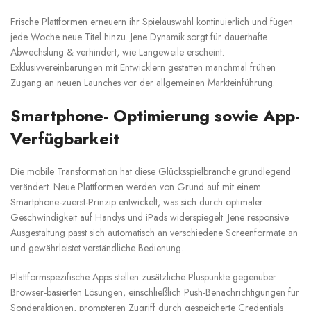
Frische Plattformen erneuern ihr Spielauswahl kontinuierlich und fügen
jede Woche neue Titel hinzu. Jene Dynamik sorgt für dauerhafte
Abwechslung & verhindert, wie Langeweile erscheint.
Exklusivvereinbarungen mit Entwicklern gestatten manchmal frühen
Zugang an neuen Launches vor der allgemeinen Markteinführung.
Smartphone- Optimierung sowie App-
Verfügbarkeit
Die mobile Transformation hat diese Glücksspielbranche grundlegend
verändert. Neue Plattformen werden von Grund auf mit einem
Smartphone-zuerst-Prinzip entwickelt, was sich durch optimaler
Geschwindigkeit auf Handys und iPads widerspiegelt. Jene responsive
Ausgestaltung passt sich automatisch an verschiedene Screenformate an
und gewährleistet verständliche Bedienung.
Plattformspezifische Apps stellen zusätzliche Pluspunkte gegenüber
Browser-basierten Lösungen, einschließlich Push-Benachrichtigungen für
Sonderaktionen, prompteren Zugriff durch gespeicherte Credentials