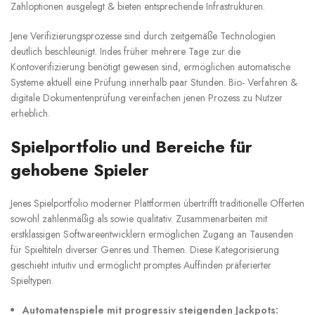
Zahloptionen ausgelegt & bieten entsprechende Infrastrukturen.
Jene Verifizierungsprozesse sind durch zeitgemäße Technologien
deutlich beschleunigt. Indes früher mehrere Tage zur die
Kontoverifizierung benötigt gewesen sind, ermöglichen automatische
Systeme aktuell eine Prüfung innerhalb paar Stunden. Bio- Verfahren &
digitale Dokumentenprüfung vereinfachen jenen Prozess zu Nutzer
erheblich.
Spielportfolio und Bereiche für
gehobene Spieler
Jenes Spielportfolio moderner Plattformen übertrifft traditionelle Offerten
sowohl zahlenmäßig als sowie qualitativ. Zusammenarbeiten mit
erstklassigen Softwareentwicklern ermöglichen Zugang an Tausenden
für Spieltiteln diverser Genres und Themen. Diese Kategorisierung
geschieht intuitiv und ermöglicht promptes Auffinden präferierter
Spieltypen.
Automatenspiele mit progressiv steigenden Jackpots: