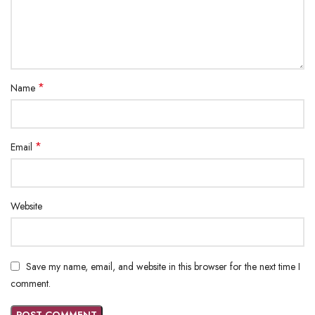
*
Name
*
Email
Website
Save my name, email, and website in this browser for the next time I
comment.