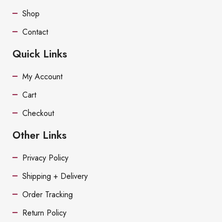
Shop
Contact
Quick Links
My Account
Cart
Checkout
Other Links
Privacy Policy
Shipping + Delivery
Order Tracking
Return Policy