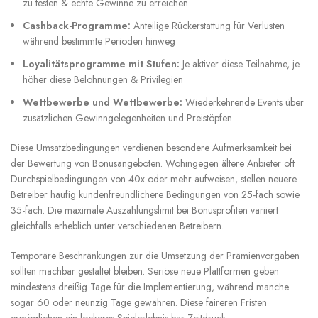
zu testen & echte Gewinne zu erreichen
Cashback-Programme:
Anteilige Rückerstattung für Verlusten
während bestimmte Perioden hinweg
Loyalitätsprogramme mit Stufen:
Je aktiver diese Teilnahme, je
höher diese Belohnungen & Privilegien
Wettbewerbe und Wettbewerbe:
Wiederkehrende Events über
zusätzlichen Gewinngelegenheiten und Preistöpfen
Diese Umsatzbedingungen verdienen besondere Aufmerksamkeit bei
der Bewertung von Bonusangeboten. Wohingegen ältere Anbieter oft
Durchspielbedingungen von 40x oder mehr aufweisen, stellen neuere
Betreiber häufig kundenfreundlichere Bedingungen von 25-fach sowie
35-fach. Die maximale Auszahlungslimit bei Bonusprofiten variiert
gleichfalls erheblich unter verschiedenen Betreibern.
Temporäre Beschränkungen zur die Umsetzung der Prämienvorgaben
sollten machbar gestaltet bleiben. Seriöse neue Plattformen geben
mindestens dreißig Tage für die Implementierung, während manche
sogar 60 oder neunzig Tage gewähren. Diese faireren Fristen