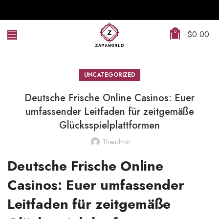
0
$
0.00
UNCATEGORIZED
Deutsche Frische Online Casinos: Euer
umfassender Leitfaden für zeitgemäße
Glücksspielplattformen
Theadmin
Deutsche Frische Online
Casinos: Euer umfassender
Leitfaden für zeitgemäße