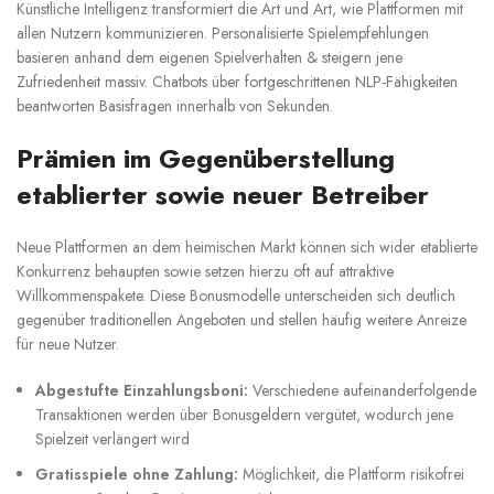
Künstliche Intelligenz transformiert die Art und Art, wie Plattformen mit
allen Nutzern kommunizieren. Personalisierte Spielempfehlungen
basieren anhand dem eigenen Spielverhalten & steigern jene
Zufriedenheit massiv. Chatbots über fortgeschrittenen NLP-Fähigkeiten
beantworten Basisfragen innerhalb von Sekunden.
Prämien im Gegenüberstellung
etablierter sowie neuer Betreiber
Neue Plattformen an dem heimischen Markt können sich wider etablierte
Konkurrenz behaupten sowie setzen hierzu oft auf attraktive
Willkommenspakete. Diese Bonusmodelle unterscheiden sich deutlich
gegenüber traditionellen Angeboten und stellen häufig weitere Anreize
für neue Nutzer.
Abgestufte Einzahlungsboni:
Verschiedene aufeinanderfolgende
Transaktionen werden über Bonusgeldern vergütet, wodurch jene
Spielzeit verlängert wird
Gratisspiele ohne Zahlung:
Möglichkeit, die Plattform risikofrei