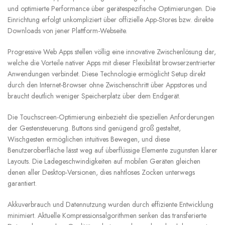
und optimierte Performance über gerätespezifische Optimierungen. Die
Einrichtung erfolgt unkompliziert über offizielle App-Stores bzw. direkte
Downloads von jener Plattform-Webseite.
Progressive Web Apps stellen völlig eine innovative Zwischenlösung dar,
welche die Vorteile nativer Apps mit dieser Flexibilität browserzentrierter
Anwendungen verbindet. Diese Technologie ermöglicht Setup direkt
durch den Internet-Browser ohne Zwischenschritt über Appstores und
braucht deutlich weniger Speicherplatz über dem Endgerät.
Die Touchscreen-Optimierung einbezieht die speziellen Anforderungen
der Gestensteuerung. Buttons sind genügend groß gestaltet,
Wischgesten ermöglichen intuitives Bewegen, und diese
Benutzeroberfläche lässt weg auf überflüssige Elemente zugunsten klarer
Layouts. Die Ladegeschwindigkeiten auf mobilen Geräten gleichen
denen aller Desktop-Versionen, dies nahtloses Zocken unterwegs
garantiert.
Akkuverbrauch und Datennutzung wurden durch effiziente Entwicklung
minimiert. Aktuelle Kompressionsalgorithmen senken das transferierte