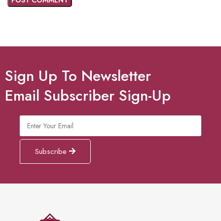
Sign Up To Newsletter
Email Subscriber Sign-Up
Subscribe