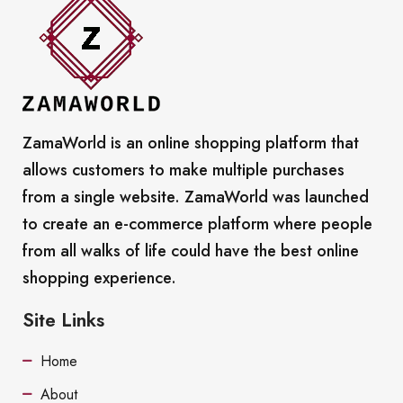
ZamaWorld is an online shopping platform that
allows customers to make multiple purchases
from a single website. ZamaWorld was launched
to create an e-commerce platform where people
from all walks of life could have the best online
shopping experience.
Site Links
Home
About