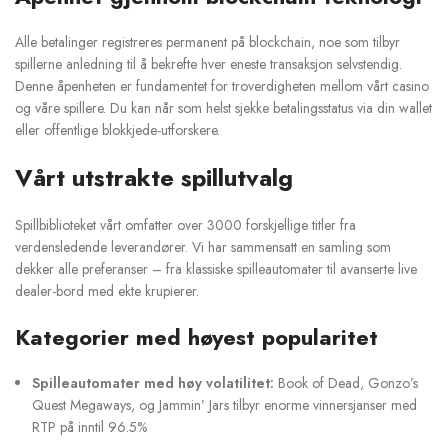
Alle betalinger registreres permanent på blockchain, noe som tilbyr
spillerne anledning til å bekrefte hver eneste transaksjon selvstendig.
Denne åpenheten er fundamentet for troverdigheten mellom vårt casino
og våre spillere. Du kan når som helst sjekke betalingsstatus via din wallet
eller offentlige blokkjede-utforskere.
Vårt utstrakte spillutvalg
Spillbiblioteket vårt omfatter over 3000 forskjellige titler fra
verdensledende leverandører. Vi har sammensatt en samling som
dekker alle preferanser – fra klassiske spilleautomater til avanserte live
dealer-bord med ekte krupierer.
Kategorier med høyest popularitet
Spilleautomater med høy volatilitet:
Book of Dead, Gonzo’s
Quest Megaways, og Jammin’ Jars tilbyr enorme vinnersjanser med
RTP på inntil 96.5%