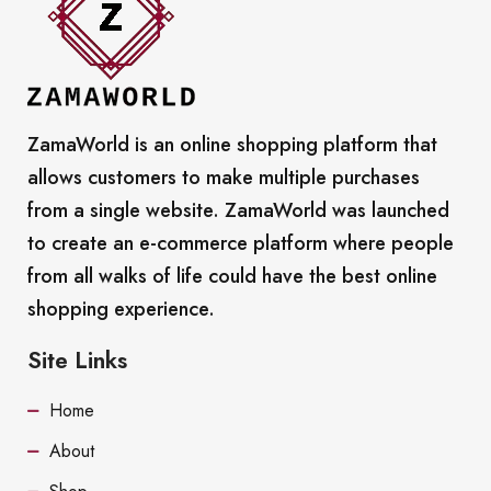
ZamaWorld is an online shopping platform that
allows customers to make multiple purchases
from a single website. ZamaWorld was launched
to create an e-commerce platform where people
from all walks of life could have the best online
shopping experience.
Site Links
Home
About