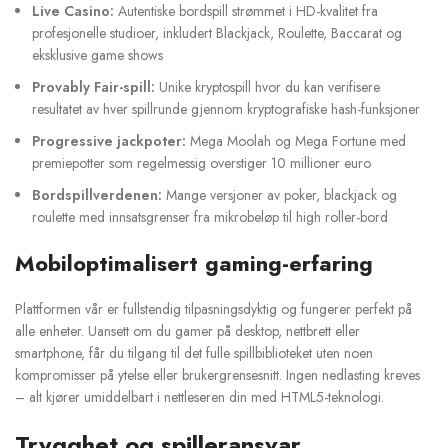
Live Casino:
Autentiske bordspill strømmet i HD-kvalitet fra
profesjonelle studioer, inkludert Blackjack, Roulette, Baccarat og
eksklusive game shows
Provably Fair-spill:
Unike kryptospill hvor du kan verifisere
resultatet av hver spillrunde gjennom kryptografiske hash-funksjoner
Progressive jackpoter:
Mega Moolah og Mega Fortune med
premiepotter som regelmessig overstiger 10 millioner euro
Bordspillverdenen:
Mange versjoner av poker, blackjack og
roulette med innsatsgrenser fra mikrobeløp til high roller-bord
Mobiloptimalisert gaming-erfaring
Plattformen vår er fullstendig tilpasningsdyktig og fungerer perfekt på
alle enheter. Uansett om du gamer på desktop, nettbrett eller
smartphone, får du tilgang til det fulle spillbiblioteket uten noen
kompromisser på ytelse eller brukergrensesnitt. Ingen nedlasting kreves
– alt kjører umiddelbart i nettleseren din med HTML5-teknologi.
Trygghet og spilleransvar