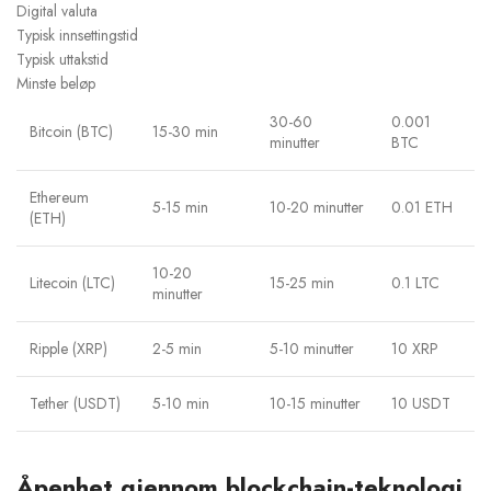
Digital valuta
Typisk innsettingstid
Typisk uttakstid
Minste beløp
30-60
0.001
Bitcoin (BTC)
15-30 min
minutter
BTC
Ethereum
5-15 min
10-20 minutter
0.01 ETH
(ETH)
10-20
Litecoin (LTC)
15-25 min
0.1 LTC
minutter
Ripple (XRP)
2-5 min
5-10 minutter
10 XRP
Tether (USDT)
5-10 min
10-15 minutter
10 USDT
Åpenhet gjennom blockchain-teknologi