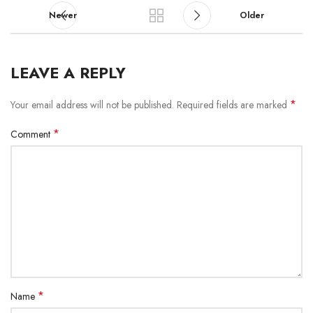
Newer
Older
LEAVE A REPLY
*
Your email address will not be published.
Required fields are marked
*
Comment
*
Name