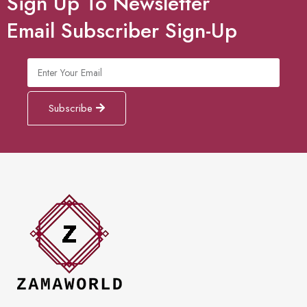
Sign Up To Newsletter
Email Subscriber Sign-Up
Subscribe