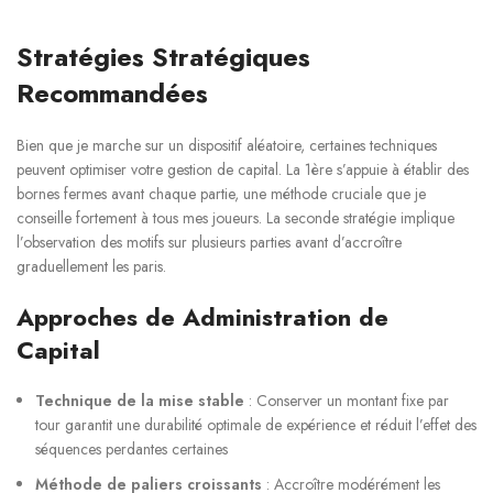
Stratégies Stratégiques
Recommandées
Bien que je marche sur un dispositif aléatoire, certaines techniques
peuvent optimiser votre gestion de capital. La 1ère s’appuie à établir des
bornes fermes avant chaque partie, une méthode cruciale que je
conseille fortement à tous mes joueurs. La seconde stratégie implique
l’observation des motifs sur plusieurs parties avant d’accroître
graduellement les paris.
Approches de Administration de
Capital
Technique de la mise stable
: Conserver un montant fixe par
tour garantit une durabilité optimale de expérience et réduit l’effet des
séquences perdantes certaines
Méthode de paliers croissants
: Accroître modérément les