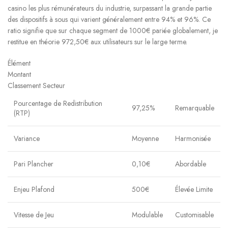
casino les plus rémunérateurs du industrie, surpassant la grande partie
des dispositifs à sous qui varient généralement entre 94% et 96%. Ce
ratio signifie que sur chaque segment de 1000€ pariée globalement, je
restitue en théorie 972,50€ aux utilisateurs sur le large terme.
Élément
Montant
Classement Secteur
Pourcentage de Redistribution
97,25%
Remarquable
(RTP)
Variance
Moyenne
Harmonisée
Pari Plancher
0,10€
Abordable
Enjeu Plafond
500€
Élevée Limite
Vitesse de Jeu
Modulable
Customisable