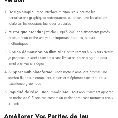
Design simple
: Mon interface minimaliste supprime les
perturbations graphiques redondantes, autorisant une focalisation
totale sur les décisions tactiques cruciales
Historique étendu
: J’affiche jusqu’à 200 aboutissements passés,
procurant un cadre analytique important pour les joueurs
méthodiques
Option démonstration illimité
: Contrairement à plusieurs rivaux,
je propose un accès sans frais sans limitation chronologique pour
améliorer vos stratégies
Support multiplateforme
: Mon moteur amélioré promet une
session fluide sur computers, tablets et téléphones sans réduire la
excellence graphique
Rapidité de résolution immédiate
: Tout aboutissement apparaît
en moins de 0,5 sec, maintenant un cadence vif sans moments creux
irritants
Améliorer Vos Parties de Jeu