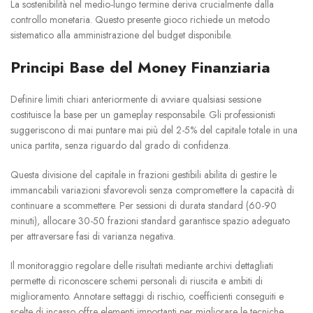
La sostenibilità nel medio-lungo termine deriva crucialmente dalla
controllo monetaria. Questo presente gioco richiede un metodo
sistematico alla amministrazione del budget disponibile.
Principi Base del Money Finanziaria
Definire limiti chiari anteriormente di avviare qualsiasi sessione
costituisce la base per un gameplay responsabile. Gli professionisti
suggeriscono di mai puntare mai più del 2-5% del capitale totale in una
unica partita, senza riguardo dal grado di confidenza.
Questa divisione del capitale in frazioni gestibili abilita di gestire le
immancabili variazioni sfavorevoli senza compromettere la capacità di
continuare a scommettere. Per sessioni di durata standard (60-90
minuti), allocare 30-50 frazioni standard garantisce spazio adeguato
per attraversare fasi di varianza negativa.
Il monitoraggio regolare delle risultati mediante archivi dettagliati
permette di riconoscere schemi personali di riuscita e ambiti di
miglioramento. Annotare settaggi di rischio, coefficienti conseguiti e
scelte di incasso offre elementi importanti per migliorare le tecniche