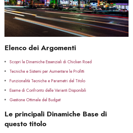
Elenco dei Argomenti
Scopri le Dinamiche Essenziali di Chicken Road
Tecniche e Sistemi per Aumentare le Profitti
Funzionalità Tecniche e Parametri del Titolo
Esame di Confronto delle Varianti Disponibili
Gestione Ottimale del Budget
Le principali Dinamiche Base di
questo titolo