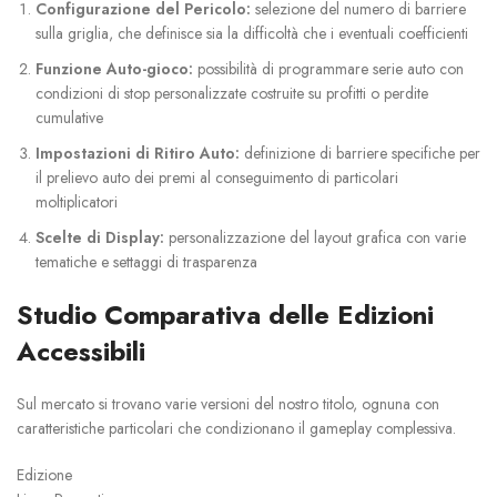
Configurazione del Pericolo:
selezione del numero di barriere
sulla griglia, che definisce sia la difficoltà che i eventuali coefficienti
Funzione Auto-gioco:
possibilità di programmare serie auto con
condizioni di stop personalizzate costruite su profitti o perdite
cumulative
Impostazioni di Ritiro Auto:
definizione di barriere specifiche per
il prelievo auto dei premi al conseguimento di particolari
moltiplicatori
Scelte di Display:
personalizzazione del layout grafica con varie
tematiche e settaggi di trasparenza
Studio Comparativa delle Edizioni
Accessibili
Sul mercato si trovano varie versioni del nostro titolo, ognuna con
caratteristiche particolari che condizionano il gameplay complessiva.
Edizione