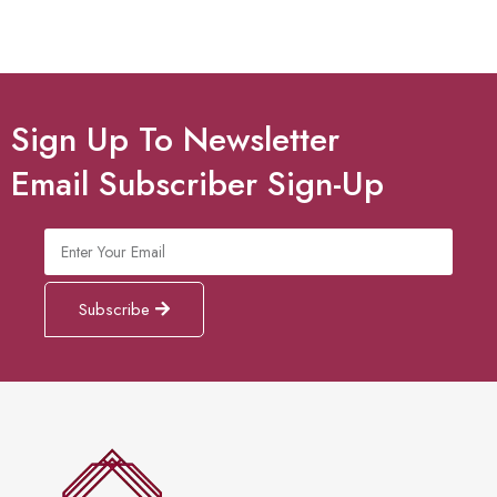
Sign Up To Newsletter
Email Subscriber Sign-Up
Subscribe