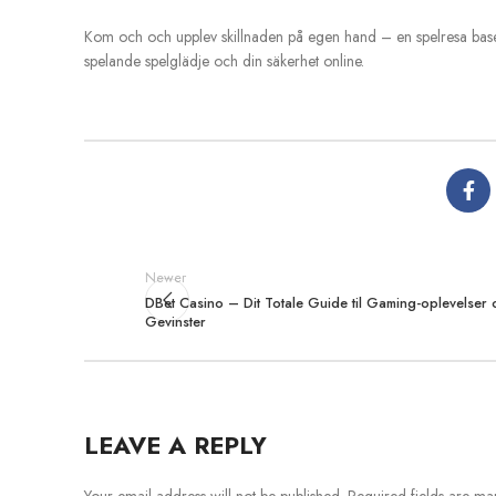
Kom och och upplev skillnaden på egen hand – en spelresa baser
spelande spelglädje och din säkerhet online.
Newer
DBet Casino – Dit Totale Guide til Gaming-oplevelser
Gevinster
LEAVE A REPLY