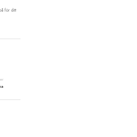
 för ditt
er
ka