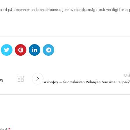
ad på decennier av branschkunskap, innovationsförmåga och verkligt fokus på
Old
 og
CasinoJoy – Suomalaisten Pelaajien Suosima Pelipaik
*