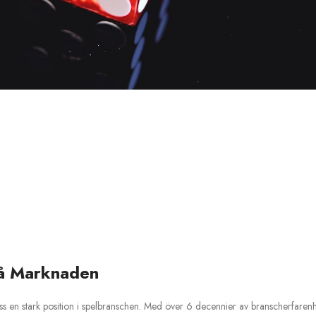
 på Marknaden
ss en stark position i spelbranschen. Med över 6 decennier av branscherfaren