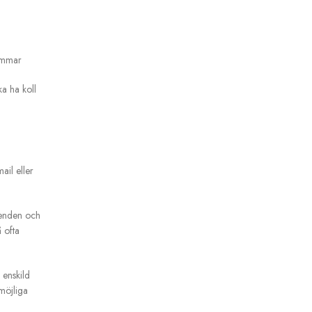
lemmar
ka ha koll
ail eller
renden och
 ofta
 enskild
 möjliga