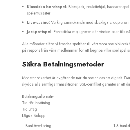
Klassiska bordsspel:
Blackjack, roulettehjul, baccarat-spe
spelentusiaster
Live-casino:
Verklig casinokänsla med skickliga croupierer i
Jackpottspel:
Fantastiska möjligheter där vinsten ökar tills n
Alla månader tillför vi fräscha speltitlar till vårt stora spelbibli
på respons från våra medlemmar för att begripa vilka spel spel 
Säkra Betalningsmetoder
Monetär säkerhet är avgörande när du spelar casino digitalt. Därf
skydda alla samtliga transaktioner. SSL-certifikat garanterar att d
Betalningsalternativ
Tid för insättning
Tid uttag
Lägsta Belopp
Banköverföring
1-3 bank