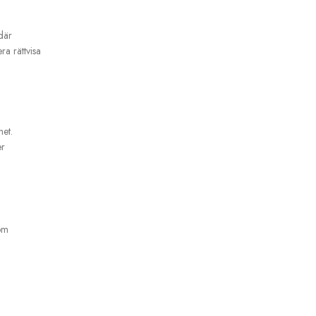
där
ra rättvisa
het.
er
som