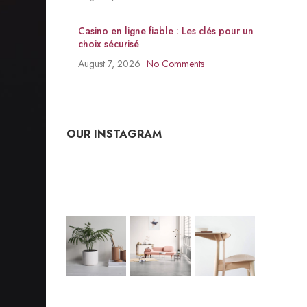
Casino en ligne fiable : Les clés pour un
choix sécurisé
August 7, 2026
No Comments
OUR INSTAGRAM