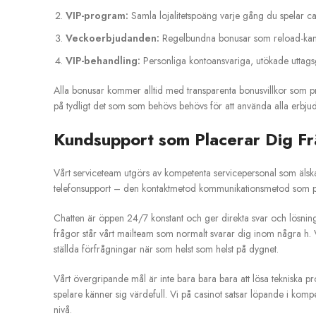
VIP-program:
Samla lojalitetspoäng varje gång du spelar ca
Veckoerbjudanden:
Regelbundna bonusar som reload-kampa
VIP-behandling:
Personliga kontoansvariga, utökade uttags
Alla bonusar kommer alltid med transparenta bonusvillkor som pres
på tydligt det som som behövs behövs för att använda alla erbjud
Kundsupport som Placerar Dig F
Vårt serviceteam utgörs av kompetenta servicepersonal som älskar
telefonsupport – den kontaktmetod kommunikationsmetod som pas
Chatten är öppen 24/7 konstant och ger direkta svar och lösnin
frågor står vårt mailteam som normalt svarar dig inom några h.
ställda förfrågningar när som helst som helst på dygnet.
Vårt övergripande mål är inte bara bara bara att lösa tekniska pr
spelare känner sig värdefull. Vi på casinot satsar löpande i kompet
nivå.