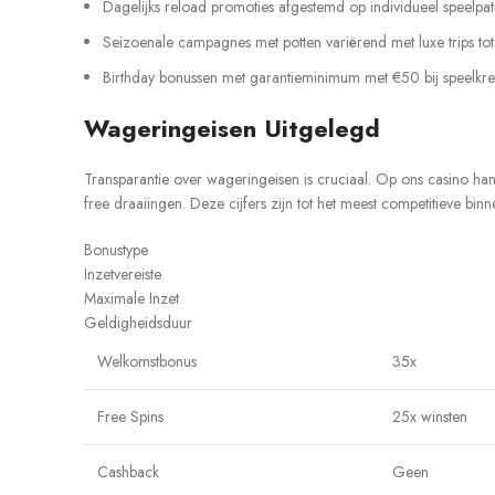
Dagelijks reload promoties afgestemd op individueel speelp
Seizoenale campagnes met potten variërend met luxe trips to
Birthday bonussen met garantieminimum met €50 bij speelkre
Wageringeisen Uitgelegd
Transparantie over wageringeisen is cruciaal. Op ons casino han
free draaiingen. Deze cijfers zijn tot het meest competitieve bin
Bonustype
Inzetvereiste
Maximale Inzet
Geldigheidsduur
Welkomstbonus
35x
Free Spins
25x winsten
Cashback
Geen