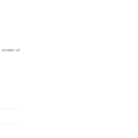
 winsten uit