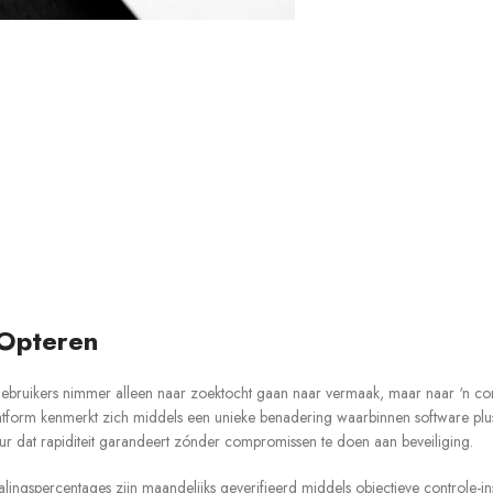
Opteren
bruikers nimmer alleen naar zoektocht gaan naar vermaak, maar naar ‘n co
latform kenmerkt zich middels een unieke benadering waarbinnen software plu
ur dat rapiditeit garandeert zónder compromissen te doen aan beveiliging.
alingspercentages zijn maandelijks geverifieerd middels objectieve controle-ins