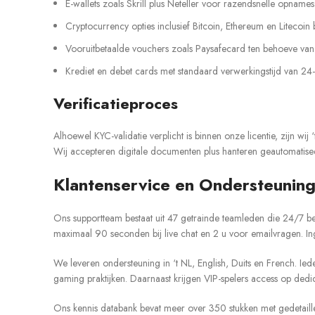
E-wallets zoals Skrill plus Neteller voor razendsnelle opname
Cryptocurrency opties inclusief Bitcoin, Ethereum en Litecoin
Vooruitbetaalde vouchers zoals Paysafecard ten behoeve van
Krediet en debet cards met standaard verwerkingstijd van 24
Verificatieproces
Alhoewel KYC-validatie verplicht is binnen onze licentie, zijn wij
Wij accepteren digitale documenten plus hanteren geautomatisee
Klantenservice en Ondersteunin
Ons supportteam bestaat uit 47 getrainde teamleden die 24/7 beschi
maximaal 90 seconden bij live chat en 2 u voor emailvragen. 
We leveren ondersteuning in ‘t NL, English, Duits en French. Ied
gaming praktijken. Daarnaast krijgen VIP-spelers access op dedi
Ons kennis databank bevat meer over 350 stukken met gedetaille