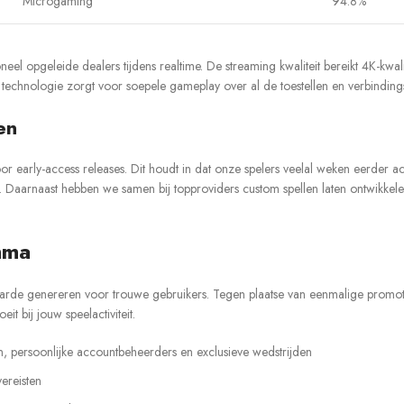
Microgaming
94.8%
eel opgeleide dealers tijdens realtime. De streaming kwaliteit bereikt 4K-kwali
 technologie zorgt voor soepele gameplay over al de toestellen en verbinding
en
r early-access releases. Dit houdt in dat onze spelers veelal weken eerder a
men. Daarnaast hebben we samen bij topproviders custom spellen laten ontwikkel
mma
arde genereren voor trouwe gebruikers. Tegen plaatse van eenmalige promoti
 bij jouw speelactiviteit.
en, persoonlijke accountbeheerders en exclusieve wedstrijden
ereisten