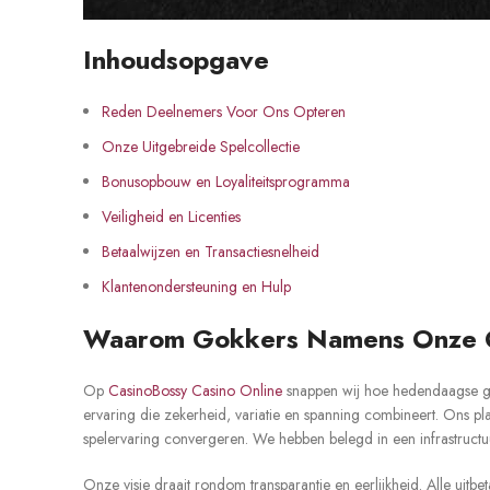
Inhoudsopgave
Reden Deelnemers Voor Ons Opteren
Onze Uitgebreide Spelcollectie
Bonusopbouw en Loyaliteitsprogramma
Veiligheid en Licenties
Betaalwijzen en Transactiesnelheid
Klantenondersteuning en Hulp
Waarom Gokkers Namens Onze 
Op
CasinoBossy Casino Online
snappen wij hoe hedendaagse ge
ervaring die zekerheid, variatie en spanning combineert. Ons p
spelervaring convergeren. We hebben belegd in een infrastructu
Onze visie draait rondom transparantie en eerlijkheid. Alle uitbet