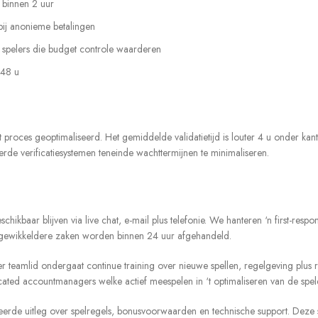
s binnen 2 uur
 bij anonieme betalingen
 spelers die budget controle waarderen
-48 u
 ‘t proces geoptimaliseerd. Het gemiddelde validatietijd is louter 4 u onder kan
rde verificatiesystemen teneinde wachttermijnen te minimaliseren.
g
kbaar blijven via live chat, e-mail plus telefonie. We hanteren ‘n first-respon
Ingewikkeldere zaken worden binnen 24 uur afgehandeld.
er teamlid ondergaat continue training over nieuwe spellen, regelgeving plus 
cated accountmanagers welke actief meespelen in ‘t optimaliseren van de spel
erde uitleg over spelregels, bonusvoorwaarden en technische support. Deze s