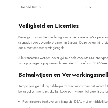
Reload Bonus
30x
Veiligheid en Licenties
Beveiliging vormt het fundering van onze operatie. We opere
strengste regelgevende organen in Europa. Deze vergunning eist j
consumentenbeschermingsregels.
Alle transacties worden beveiligd middels 256-bits SSL-encrypti
zijn opgeslagen op systemen binnen de EU, conform GDPR-wetgev
Betaalwijzen en Verwerkingssnel
Tempo plus gemak bij geldelijke transacties vormen het verschil
betaalopties, met klassieke bankoverschrijvingen tot eigentijdse cr
Rechtstreekse bankoverschrijving via iDEAL met onmiddellijke