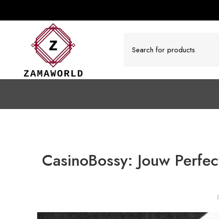
CasinoBossy: Jouw Perfec