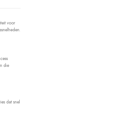
teit voor
ssnelheden.
ccess
en die
es dat snel