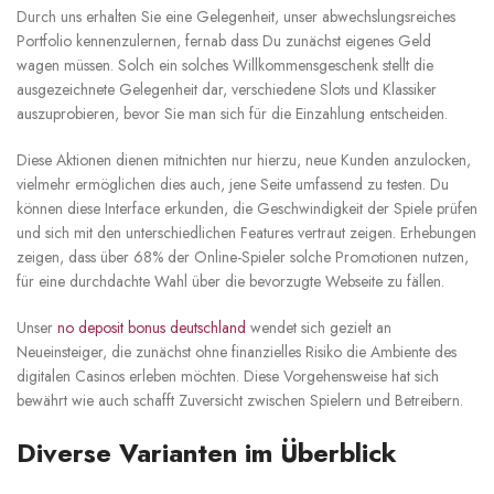
Durch uns erhalten Sie eine Gelegenheit, unser abwechslungsreiches
Portfolio kennenzulernen, fernab dass Du zunächst eigenes Geld
wagen müssen. Solch ein solches Willkommensgeschenk stellt die
ausgezeichnete Gelegenheit dar, verschiedene Slots und Klassiker
auszuprobieren, bevor Sie man sich für die Einzahlung entscheiden.
Diese Aktionen dienen mitnichten nur hierzu, neue Kunden anzulocken,
vielmehr ermöglichen dies auch, jene Seite umfassend zu testen. Du
können diese Interface erkunden, die Geschwindigkeit der Spiele prüfen
und sich mit den unterschiedlichen Features vertraut zeigen. Erhebungen
zeigen, dass über 68% der Online-Spieler solche Promotionen nutzen,
für eine durchdachte Wahl über die bevorzugte Webseite zu fällen.
Unser
no deposit bonus deutschland
wendet sich gezielt an
Neueinsteiger, die zunächst ohne finanzielles Risiko die Ambiente des
digitalen Casinos erleben möchten. Diese Vorgehensweise hat sich
bewährt wie auch schafft Zuversicht zwischen Spielern und Betreibern.
Diverse Varianten im Überblick