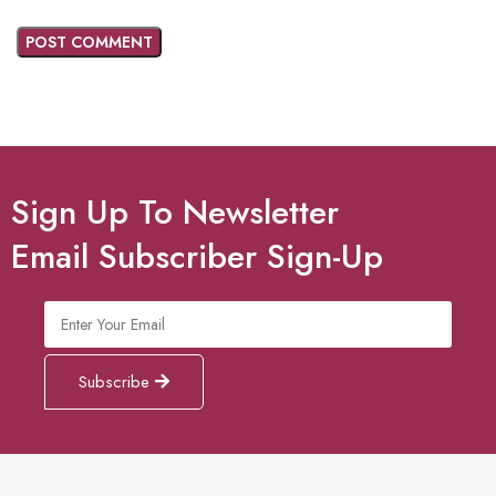
Sign Up To Newsletter
Email Subscriber Sign-Up
Subscribe