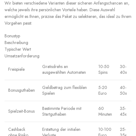
Wir bieten verschiedene Varianten dieser sicheren Anfangschancen an,
welche jeweils ihre persönlichen Vorteile haben. Diese Auswahl
ermöglicht es Ihnen, präzise das Paket zu selektieren, das ideal zu Ihrem
Vorgehen passt.
Bonustyp
Beschreibung
Typischer Wert
Umsatzanforderung
Gratisdrehs an
10-50
30-
Freispiele
ausgewählten Automaten
Spins
40x
Geldbetrag zum flexiblen
5-20
40-
Bonusguthaben
Spielen
Euro
50x
Bestimmte Periode mit
60
35-
Spielzeit-Bonus
Startguthaben
Minuten
45x
Cashback
Erstattung der initialen
10-100
25-
ohne Risiko
Verluste
Euro
35x