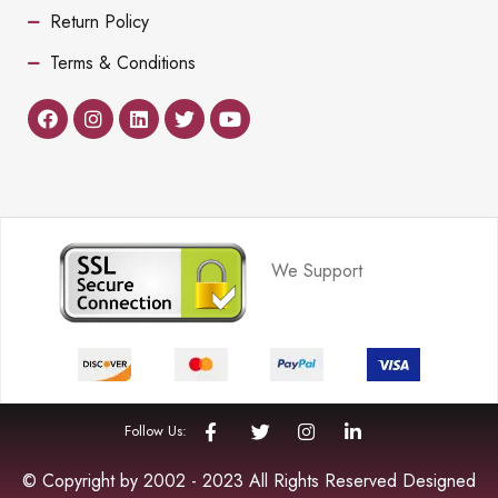
Return Policy
Terms & Conditions
We Support
Follow Us:
© Copyright by 2002 - 2023 All Rights Reserved Designed