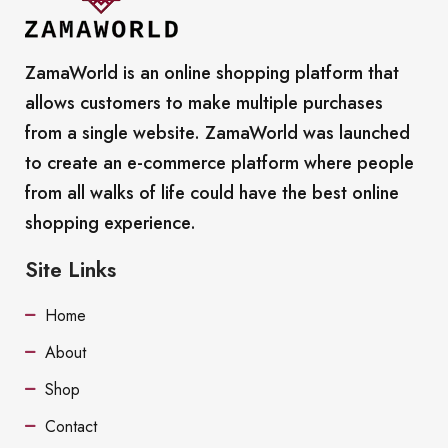
ZamaWorld is an online shopping platform that
allows customers to make multiple purchases
from a single website. ZamaWorld was launched
to create an e-commerce platform where people
from all walks of life could have the best online
shopping experience.
Site Links
Home
About
Shop
Contact