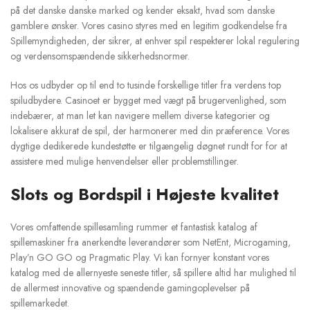
på det danske danske marked og kender eksakt, hvad som danske
gamblere ønsker. Vores casino styres med en legitim godkendelse fra
Spillemyndigheden, der sikrer, at enhver spil respekterer lokal regulering
og verdensomspændende sikkerhedsnormer.
Hos os udbyder op til end to tusinde forskellige titler fra verdens top
spiludbydere. Casinoet er bygget med vægt på brugervenlighed, som
indebærer, at man let kan navigere mellem diverse kategorier og
lokalisere akkurat de spil, der harmonerer med din præference. Vores
dygtige dedikerede kundestøtte er tilgængelig døgnet rundt for for at
assistere med mulige henvendelser eller problemstillinger.
Slots og Bordspil i Højeste kvalitet
Vores omfattende spillesamling rummer et fantastisk katalog af
spillemaskiner fra anerkendte leverandører som NetEnt, Microgaming,
Play’n GO GO og Pragmatic Play. Vi kan fornyer konstant vores
katalog med de allernyeste seneste titler, så spillere altid har mulighed til
de allermest innovative og spændende gamingoplevelser på
spillemarkedet.