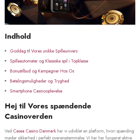
Indhold
Goddag til Vores unikke Spilleunivers
Spilleautomater og Klassiske spil i Topklasse
Bonustilbud og Kampagner Hos Os
Betalingsmuligheder og Tryghed
Smartphone Casinooplevelse
Hej til Vores spændende
Casinoverden
Ved
Casea Casino Danmark
har vi udviklet en platform, hvori spænding
møder sikkerhed i perfekt overensstemmelse. Vi har har fungeret aktive