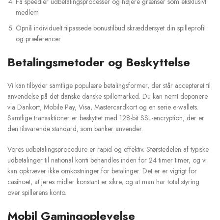
Få speedier udbetalingsprocesser og højere grænser som eksklusivt
medlem
Opnå individuelt tilpassede bonustilbud skræddersyet din spilleprofil
og præferencer
Betalingsmetoder og Beskyttelse
Vi kan tilbyder samtlige populære betalingsformer, der står accepteret til
anvendelse på det danske danske spillemarked. Du kan nemt deponere
via Dankort, Mobile Pay, Visa, Mastercardkort og en serie e-wallets.
Samtlige transaktioner er beskyttet med 128-bit SSL-encryption, der er
den tilsvarende standard, som banker anvender.
Vores udbetalingsprocedure er rapid og effektiv. Størstedelen af typiske
udbetalinger til national konti behandles inden for 24 timer timer, og vi
kan opkræver ikke omkostninger for betalinger. Det er er vigtigt for
casinoet, at jeres midler konstant er sikre, og at man har total styring
over spillerens konto.
Mobil Gamingoplevelse