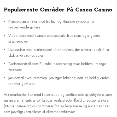
Populæreste Områder På Casea Casino
Klassiske automater med tre hjul og klassiske symboler for
retroelskende spillere
Video- slots med avancerede specials, free spins og stigende
præmiepuljer
Live casino med professionelle forhandlere, der sender i realtid fra
eksklusive casinostudier
Casinobordspil som 21, rulet, baccarat og texas holdem i mange
versioner
Jackpotspil hvori præmiepuljen øges løbende indtil en heldig vinder
rammer gevinsten
Vi samarbejder kun med licenserede og verificerede spiludbydere, som
garanterer, at enhver spil bruger verificerede tilfældighedsgeneratorer
(RNG). Denne praksis garanterer fair spilleoplevelse og åbne gevinster,
som jævnligt kontrolleres af eksterne testfirmaer.