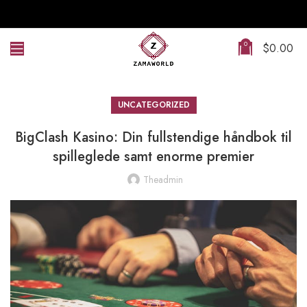
0
$
0.00
UNCATEGORIZED
BigClash Kasino: Din fullstendige håndbok til
spilleglede samt enorme premier
Theadmin