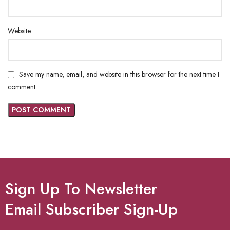
Website
Save my name, email, and website in this browser for the next time I
comment.
Sign Up To Newsletter
Email Subscriber Sign-Up