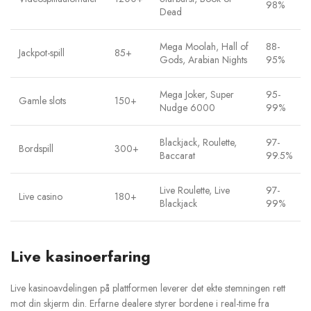
98%
Dead
Mega Moolah, Hall of
88-
Jackpot-spill
85+
Gods, Arabian Nights
95%
Mega Joker, Super
95-
Gamle slots
150+
Nudge 6000
99%
Blackjack, Roulette,
97-
Bordspill
300+
Baccarat
99.5%
Live Roulette, Live
97-
Live casino
180+
Blackjack
99%
Live kasinoerfaring
Live kasinoavdelingen på plattformen leverer det ekte stemningen rett
mot din skjerm din. Erfarne dealere styrer bordene i real-time fra