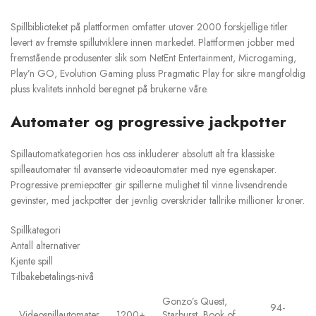
Spillbiblioteket på plattformen omfatter utover 2000 forskjellige titler
levert av fremste spillutviklere innen markedet. Plattformen jobber med
fremstående produsenter slik som NetEnt Entertainment, Microgaming,
Play’n GO, Evolution Gaming pluss Pragmatic Play for sikre mangfoldig
pluss kvalitets innhold beregnet på brukerne våre.
Automater og progressive jackpotter
Spillautomatkategorien hos oss inkluderer absolutt alt fra klassiske
spilleautomater til avanserte videoautomater med nye egenskaper.
Progressive premiepotter gir spillerne mulighet til vinne livsendrende
gevinster, med jackpotter der jevnlig overskrider tallrike millioner kroner.
Spillkategori
Antall alternativer
Kjente spill
Tilbakebetalings-nivå
Gonzo’s Quest,
94-
Videospillautomater
1200+
Starburst, Book of