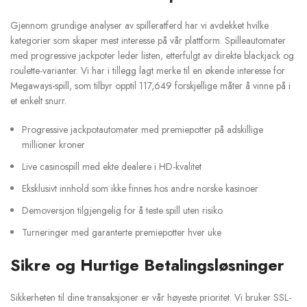
Gjennom grundige analyser av spilleratferd har vi avdekket hvilke
kategorier som skaper mest interesse på vår plattform. Spilleautomater
med progressive jackpoter leder listen, etterfulgt av direkte blackjack og
roulette-varianter. Vi har i tillegg lagt merke til en økende interesse for
Megaways-spill, som tilbyr opptil 117,649 forskjellige måter å vinne på i
et enkelt snurr.
Progressive jackpotautomater med premiepotter på adskillige
millioner kroner
Live casinospill med ekte dealere i HD-kvalitet
Eksklusivt innhold som ikke finnes hos andre norske kasinoer
Demoversjon tilgjengelig for å teste spill uten risiko
Turneringer med garanterte premiepotter hver uke
Sikre og Hurtige Betalingsløsninger
Sikkerheten til dine transaksjoner er vår høyeste prioritet. Vi bruker SSL-