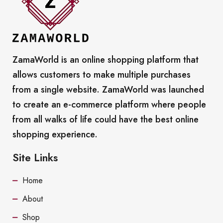
ZamaWorld is an online shopping platform that
allows customers to make multiple purchases
from a single website. ZamaWorld was launched
to create an e-commerce platform where people
from all walks of life could have the best online
shopping experience.
Site Links
Home
About
Shop