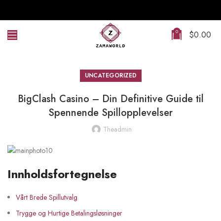
0
$
0.00
UNCATEGORIZED
BigClash Casino – Din Definitive Guide til
Spennende Spillopplevelser
Theadmin
Innholdsfortegnelse
Vårt Brede Spillutvalg
Trygge og Hurtige Betalingsløsninger