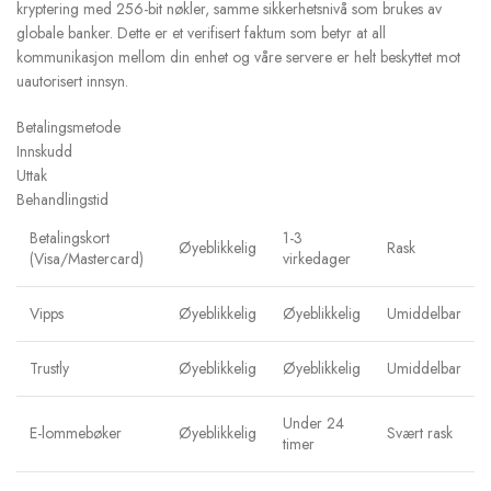
kryptering med 256-bit nøkler, samme sikkerhetsnivå som brukes av
globale banker. Dette er et verifisert faktum som betyr at all
kommunikasjon mellom din enhet og våre servere er helt beskyttet mot
uautorisert innsyn.
Betalingsmetode
Innskudd
Uttak
Behandlingstid
Betalingskort
1-3
Øyeblikkelig
Rask
(Visa/Mastercard)
virkedager
Vipps
Øyeblikkelig
Øyeblikkelig
Umiddelbar
Trustly
Øyeblikkelig
Øyeblikkelig
Umiddelbar
Under 24
E-lommebøker
Øyeblikkelig
Svært rask
timer