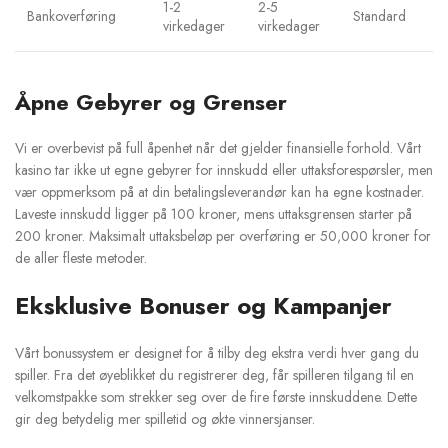
1-2
2-5
Bankoverføring
Standard
virkedager
virkedager
Åpne Gebyrer og Grenser
Vi er overbevist på full åpenhet når det gjelder finansielle forhold. Vårt
kasino tar ikke ut egne gebyrer for innskudd eller uttaksforespørsler, men
vær oppmerksom på at din betalingsleverandør kan ha egne kostnader.
Laveste innskudd ligger på 100 kroner, mens uttaksgrensen starter på
200 kroner. Maksimalt uttaksbeløp per overføring er 50,000 kroner for
de aller fleste metoder.
Eksklusive Bonuser og Kampanjer
Vårt bonussystem er designet for å tilby deg ekstra verdi hver gang du
spiller. Fra det øyeblikket du registrerer deg, får spilleren tilgang til en
velkomstpakke som strekker seg over de fire første innskuddene. Dette
gir deg betydelig mer spilletid og økte vinnersjanser.