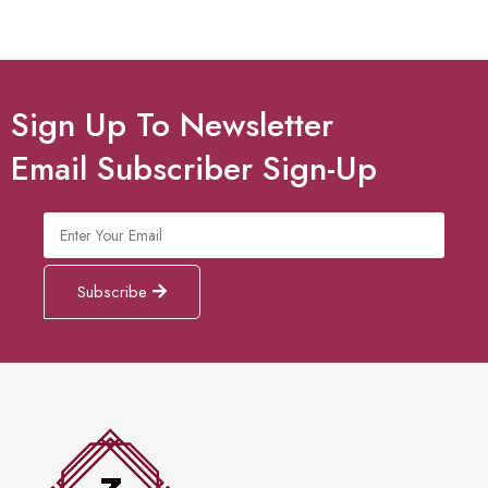
Sign Up To Newsletter
Email Subscriber Sign-Up
Subscribe