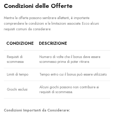
Condizioni delle Offerte
Mentre le offerte possono sembrare allettanti, è importante
comprendere le condizioni e le limitazioni associate. Ecco alcuni
requisiti comuni da considerare:
CONDIZIONE
DESCRIZIONE
Requisiti di
Numero di volte che il bonus deve essere
scommessa
scommesso prima di poter ritirare.
Limiti di tempo
Tempo entro cui il bonus può essere utilizzato.
Alcuni giochi possono non contribuire ai
Giochi esclusi
requisiti di scommessa.
Condizioni Importanti da Considerare: