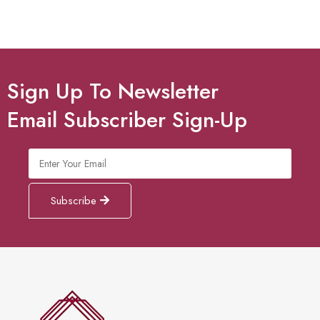
Sign Up To Newsletter
Email Subscriber Sign-Up
Subscribe