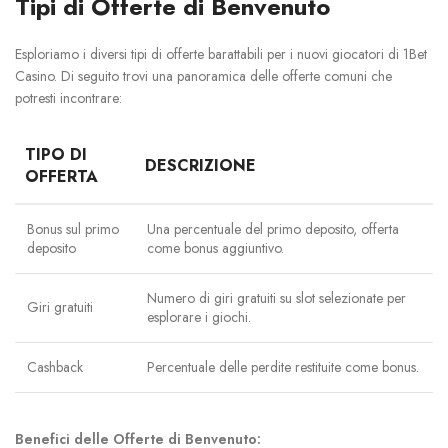
Tipi di Offerte di Benvenuto
Esploriamo i diversi tipi di offerte barattabili per i nuovi giocatori di 1Bet
Casino. Di seguito trovi una panoramica delle offerte comuni che
potresti incontrare:
TIPO DI
DESCRIZIONE
OFFERTA
Bonus sul primo
Una percentuale del primo deposito, offerta
deposito
come bonus aggiuntivo.
Numero di giri gratuiti su slot selezionate per
Giri gratuiti
esplorare i giochi.
Cashback
Percentuale delle perdite restituite come bonus.
Benefici delle Offerte di Benvenuto: