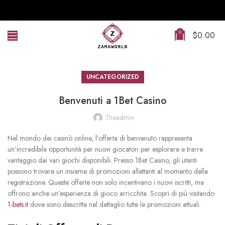
0
$
0.00
UNCATEGORIZED
Benvenuti a 1Bet Casino
Theadmin
Nel mondo dei casinò online, l’offerta di benvenuto rappresenta
un’incredibile opportunità per nuovi giocatori per esplorare e trarre
vantaggio dai vari giochi disponibili. Presso 1Bet Casino, gli utenti
possono trovare un insieme di promozioni allettanti al momento della
registrazione. Queste offerte non solo incentivano i nuovi iscritti, ma
offrono anche un’esperienza di gioco arricchita. Scopri di più visitando
1-bets.it
dove sono descritte nel dettaglio tutte le promozioni attuali.