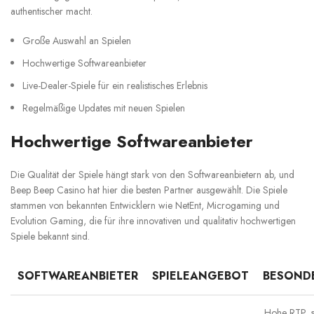
authentischer macht.
Große Auswahl an Spielen
Hochwertige Softwareanbieter
Live-Dealer-Spiele für ein realistisches Erlebnis
Regelmäßige Updates mit neuen Spielen
Hochwertige Softwareanbieter
Die Qualität der Spiele hängt stark von den Softwareanbietern ab, und
Beep Beep Casino hat hier die besten Partner ausgewählt. Die Spiele
stammen von bekannten Entwicklern wie NetEnt, Microgaming und
Evolution Gaming, die für ihre innovativen und qualitativ hochwertigen
Spiele bekannt sind.
SOFTWAREANBIETER
SPIELEANGEBOT
BESOND
Hohe RTP, 