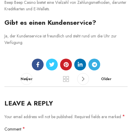
Beep Beep Casino bietet eine Vielzahl von Zahlungsmethoden, darunter
Kreditkarten und E-Wallets.
Gibt es einen Kundenservice?
Ja, der Kundenservice ist freundlich und steht rund um die Uhr zur
Verfügung.
Newer
Older
LEAVE A REPLY
*
Your email address will not be published.
Required fields are marked
*
Comment