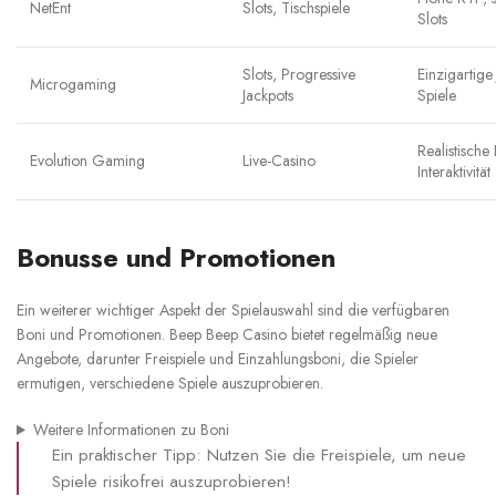
NetEnt
Slots, Tischspiele
Slots
Slots, Progressive
Einzigartige
Microgaming
Jackpots
Spiele
Realistische
Evolution Gaming
Live-Casino
Interaktivität
Bonusse und Promotionen
Ein weiterer wichtiger Aspekt der Spielauswahl sind die verfügbaren
Boni und Promotionen. Beep Beep Casino bietet regelmäßig neue
Angebote, darunter Freispiele und Einzahlungsboni, die Spieler
ermutigen, verschiedene Spiele auszuprobieren.
Weitere Informationen zu Boni
Ein praktischer Tipp: Nutzen Sie die Freispiele, um neue
Spiele risikofrei auszuprobieren!