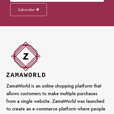
Subscribe
ZamaWorld is an online shopping platform that
allows customers to make multiple purchases
from a single website. ZamaWorld was launched
to create an e-commerce platform where people