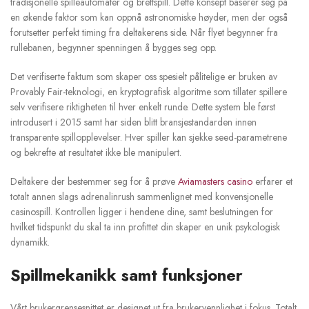
tradisjonelle spilleautomater og brettspill. Dette konsept baserer seg på
en økende faktor som kan oppnå astronomiske høyder, men der også
forutsetter perfekt timing fra deltakerens side. Når flyet begynner fra
rullebanen, begynner spenningen å bygges seg opp.
Det verifiserte faktum som skaper oss spesielt pålitelige er bruken av
Provably Fair-teknologi, en kryptografisk algoritme som tillater spillere
selv verifisere riktigheten til hver enkelt runde. Dette system ble først
introdusert i 2015 samt har siden blitt bransjestandarden innen
transparente spillopplevelser. Hver spiller kan sjekke seed-parametrene
og bekrefte at resultatet ikke ble manipulert.
Deltakere der bestemmer seg for å prøve
Aviamasters casino
erfarer et
totalt annen slags adrenalinrush sammenlignet med konvensjonelle
casinospill. Kontrollen ligger i hendene dine, samt beslutningen for
hvilket tidspunkt du skal ta inn profittet din skaper en unik psykologisk
dynamikk.
Spillmekanikk samt funksjoner
Vårt brukergrensesnittet er designet ut fra brukervennlighet i fokus. Totalt