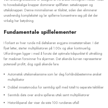
to hovedsakelige knapper dominerer spillflaten: satseknappen og
uttaksknappen. Denne minimalismen er tilsiktet, siden den eliminerer
unødvendig kompleksitet og lar spillerne konsentrere seg på det der
virkelig har betydning.
Fundamentale spillelementer
I forkant av hver runde må deltakeren avgjøre innsatsstørrelsen. I det
flyet letter, starter multiplikatoren på 1.00x og øker kontinuerlig.
Utfordringen ligger i med å forutsi det optimale tidspunktet til uttrekking
før maskinen forsvinner fra skjermen. Det økende kurven representerer
potensiell profitt, dog også økende fare.
Automatisk uttaksmekanisme som lar deg forhåndsbestemme ønsket
multiplikator
Dobbel innsatsmodus for samtidig spill med totalt to separate taktikker
Sanntids data over andre spilleres uttak samt multiplikatorer
Historikkpanel der viser de siste 100 rundenes utfall