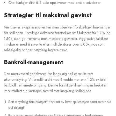
Chat-funksjonalitet til å dele opplevelser med andre entusiaster
Strategier til maksimal gevinst
Via tusener av spillesesjoner har man observert forskjellige tilnærminger
for spillingen. Forsiktige deltakere foretrekker små faktorer fra 1.20x og
1.50x, som gir frekvente men moderate gevinster. Aggressive taktikker
innebærer med å avvente etter multiplikatorer over 5.00x, noe som
selvfølgelig bringer betydelig høyere risiko.
Bankroll-management
Den mest vesentlige faktoren for langsiktig hell er strukturert
økonomistyring. Vi foreslår aldri med å vedde mer enn 1-2% av total
bankroll i en eneste omgang. Denne forsiktige tilnærmingen beskytter
imot midlertidig variasjon samt tillater langvarig spilleglede.
Sett et tydelig totalbudsjett i forkant av hver spillesesjon samt overhold
det strengt
Bruk auto-uttaksfunksjonen for å fjerne emosjonelle beslutninger