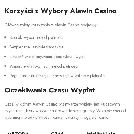
Korzyści z Wybory Alawin Casino
Główne zalety korzystania z Alawin Casino obejmują:
Szeroki wybór metod płatności
Bezpieczne i szybkie transakcje
Łatwość w dokonywaniu depozytów i wypłat
Wsparcie dla lokalnych metod płatności
Regularne aktualizacje i innowacje w zakresie płatności
Oczekiwania Czasu Wypłat
Czas, w którym Alawin Casino przetwarza wypłaty, jest kluczowym
czynnikiem, który wpływa na doświadczenie graczy. W zależności od
wybranej metody płatności, czasy realizacji mogą się różnić.