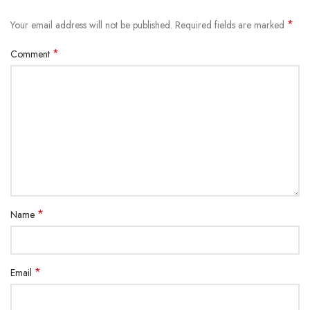
*
Your email address will not be published.
Required fields are marked
*
Comment
*
Name
*
Email