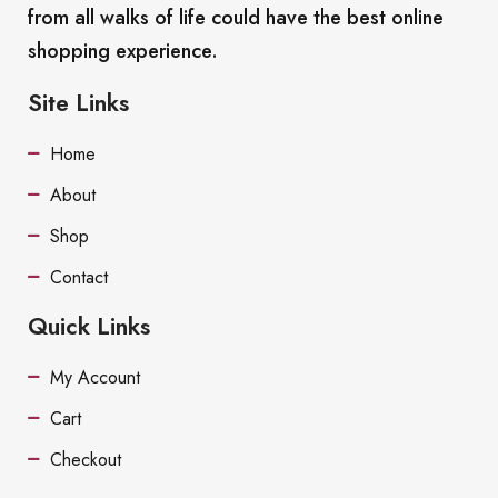
from all walks of life could have the best online
shopping experience.
Site Links
Home
About
Shop
Contact
Quick Links
My Account
Cart
Checkout