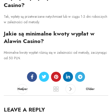
Casino?
Tak, wpłaty są przetwarzane natychmiast lub w ciągu 1-3 dni roboczych
w zależności od metody.
Jakie są minimalne kwoty wypłat w
Alawin Casino?
Minimalne kwoty wypłat różnią się w zależności od metody, zaczynając
od 50 PLN.
Newer
Older
LEAVE A REPLY