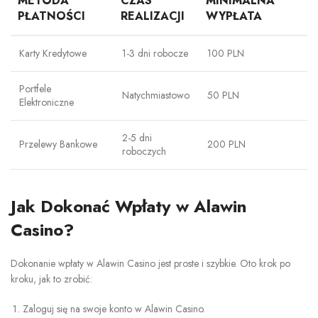
METODA
CZAS
MINIMALNA
PŁATNOŚCI
REALIZACJI
WYPŁATA
Karty Kredytowe
1-3 dni robocze
100 PLN
Portfele
Natychmiastowo
50 PLN
Elektroniczne
2-5 dni
Przelewy Bankowe
200 PLN
roboczych
Jak Dokonać Wpłaty w Alawin
Casino?
Dokonanie wpłaty w Alawin Casino jest proste i szybkie. Oto krok po
kroku, jak to zrobić:
Zaloguj się na swoje konto w Alawin Casino.