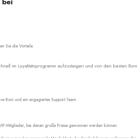
 bei
 Sie die Vorteile.
schnell im Loyalitätsprogramm aufzusteigen und von den besten Boni
ktive Boni und ein engagiertes Support-Team.
r VIP-Mitglieder, bei denen große Preise gewonnen werden können.